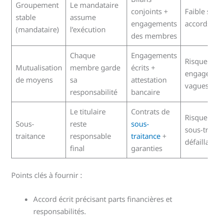
Groupement
Le mandataire
conjoints +
Faible si
stable
assume
engagements
accords cl
(mandataire)
l’exécution
des membres
Chaque
Engagements
Risque si
Mutualisation
membre garde
écrits +
engageme
de moyens
sa
attestation
vagues
responsabilité
bancaire
Le titulaire
Contrats de
Risque si
Sous-
reste
sous-
sous-trait
traitance
responsable
traitance
+
défaillant
final
garanties
Points clés à fournir :
Accord écrit précisant parts financières et
responsabilités.