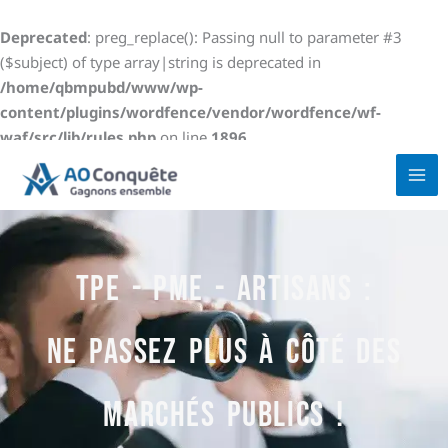
Aller
au
Deprecated
: preg_replace(): Passing null to parameter #3
contenu
($subject) of type array|string is deprecated in
/home/qbmpubd/www/wp-
content/plugins/wordfence/vendor/wordfence/wf-
waf/src/lib/rules.php
on line
1896
TPE - PME - artisans :
Ne passez plus à côté des
MARCHÉS PUBLICS !