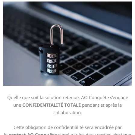
Quelle que soit la solution retenue, AO Conquête s’engage
une
CONFIDENTIALITÉ TOTALE
pendant et après la
collaboration.
Cette obligation de confidentialité sera encadrée par
le
contrat AO Conquête
signé par les deux parties
ainsi que