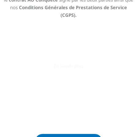
nos
Conditions Générales de Prestations de Service
(CGPS)
.
En savoir plus
AO Conquête
s’engage à accompagner le
développement de votre entreprise en la positionnant
efficacement sur le secteur public.
Ne passez plus à côté des appels d’offres et
contactez-
nous
dès maintenant :