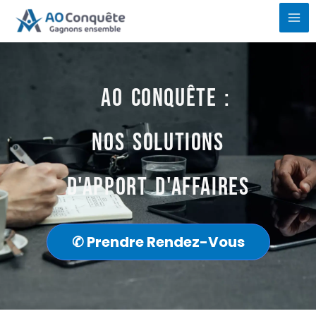
Aller
au
contenu
AO conquête :
nos solutions
d'apport d'affaires
✆ Prendre Rendez-Vous