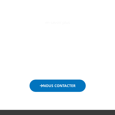
en savoir plus
AO Conquête
s’engage à accompagner le
développement de votre entreprise en la positionnant
efficacement sur le secteur public.
Ne passez plus à côté des appels d’offres et
contactez-
nous
dès maintenant :
NOUS CONTACTER