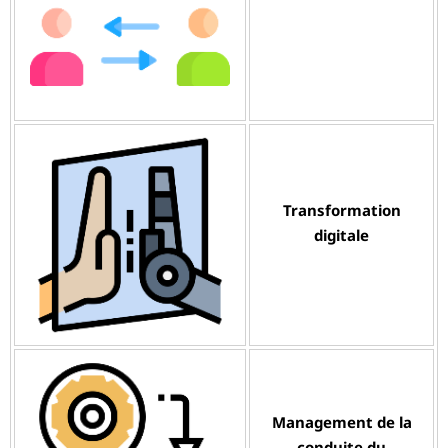
Transformation
digitale
Management de la
conduite du