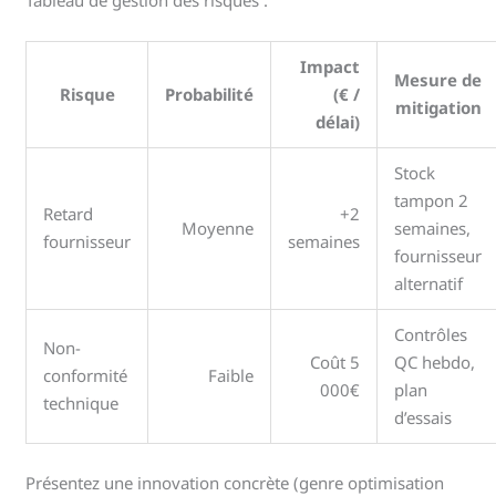
Tableau de gestion des risques :
Impact
Mesure de
Risque
Probabilité
(€ /
mitigation
délai)
Stock
tampon 2
Retard
+2
Moyenne
semaines,
fournisseur
semaines
fournisseur
alternatif
Contrôles
Non-
Coût 5
QC hebdo,
conformité
Faible
000€
plan
technique
d’essais
Présentez une innovation concrète (genre optimisation