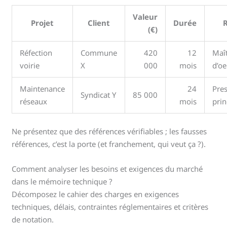
Valeur
Projet
Client
Durée
(€)
Réfection
Commune
420
12
Maî
voirie
X
000
mois
d’o
Maintenance
24
Pres
Syndicat Y
85 000
réseaux
mois
prin
Ne présentez que des références vérifiables ; les fausses
références, c’est la porte (et franchement, qui veut ça ?).
Comment analyser les besoins et exigences du marché
dans le mémoire technique ?
Décomposez le cahier des charges en exigences
techniques, délais, contraintes réglementaires et critères
de notation.