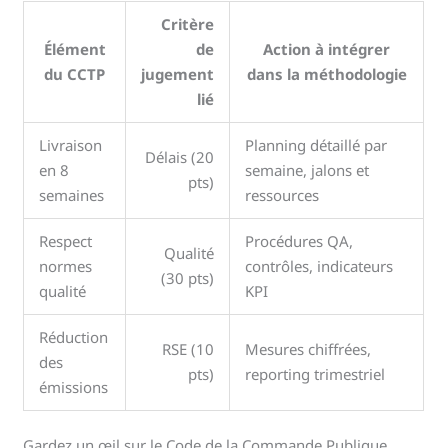
Critère
Élément
de
Action à intégrer
du CCTP
jugement
dans la méthodologie
lié
Livraison
Planning détaillé par
Délais (20
en 8
semaine, jalons et
pts)
semaines
ressources
Respect
Procédures QA,
Qualité
normes
contrôles, indicateurs
(30 pts)
qualité
KPI
Réduction
RSE (10
Mesures chiffrées,
des
pts)
reporting trimestriel
émissions
Gardez un œil sur le Code de la Commande Publique,