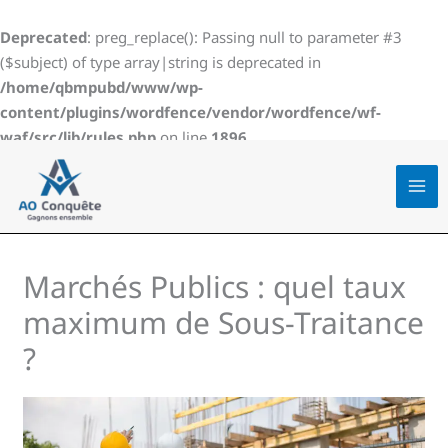
Aller
au
Deprecated
: preg_replace(): Passing null to parameter #3
contenu
($subject) of type array|string is deprecated in
/home/qbmpubd/www/wp-
content/plugins/wordfence/vendor/wordfence/wf-
waf/src/lib/rules.php
on line
1896
Marchés Publics : quel taux
maximum de Sous-Traitance
?