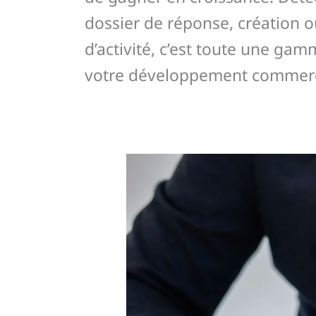
dossier de réponse, création o
d’activité, c’est toute une g
votre développement commerc
UGAP
ou
UniHA
:
quel
référencement
pour
une
PME