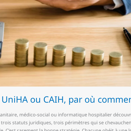
, UniHA ou CAIH, par où commen
nitaire, médico-social ou informatique hospitalier découvr
, trois statuts juridiques, trois périmètres qui se chevauchen
èle. C’est rarement la bonne stratégie. Chacune obéit à une 