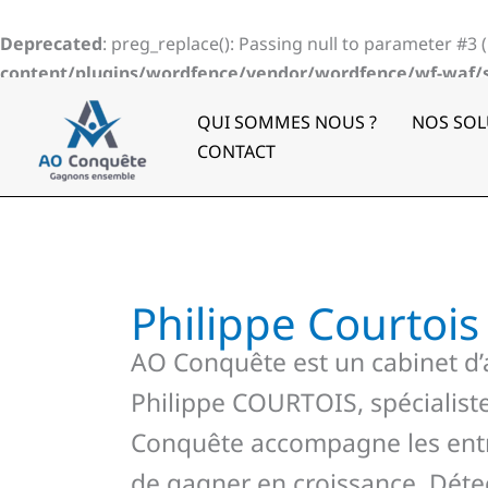
Aller
au
Deprecated
: preg_replace(): Passing null to parameter #3 
contenu
content/plugins/wordfence/vendor/wordfence/wf-waf/sr
QUI SOMMES NOUS ?
NOS SOL
CONTACT
Philippe Courtois
AO Conquête est un cabinet d
Philippe COURTOIS, spécialiste
Conquête accompagne les entre
de gagner en croissance. Détec