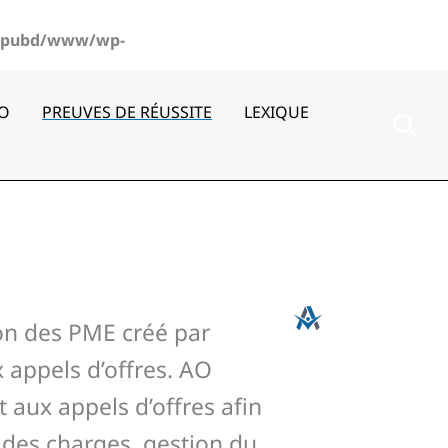
pubd/www/wp-
AO
PREUVES DE RÉUSSITE
LEXIQUE
Rec
on des PME créé par
 appels d’offres. AO
aux appels d’offres afin
 des charges, gestion du