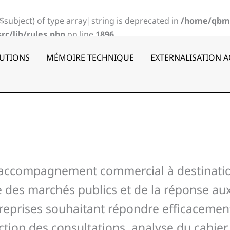
($subject) of type array|string is deprecated in
/home/qbm
c/lib/rules.php
on line
1896
UTIONS
MÉMOIRE TECHNIQUE
EXTERNALISATION 
’accompagnement commercial à destinati
 des marchés publics et de la réponse aux
prises souhaitant répondre efficacement 
tion des consultations, analyse du cahier