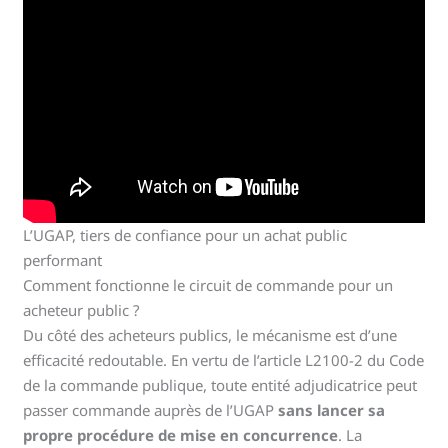
L’UGAP, tiers de confiance pour un achat public
performant
Comment fonctionne le circuit de commande pour un
acheteur public ?
Du côté des acheteurs publics, le mécanisme est d’une
efficacité redoutable. En vertu de l’article L2100-2 du Code
de la commande publique, toute entité adjudicatrice peut
passer commande auprès de l’UGAP
sans lancer sa
propre procédure de mise en concurrence
. La