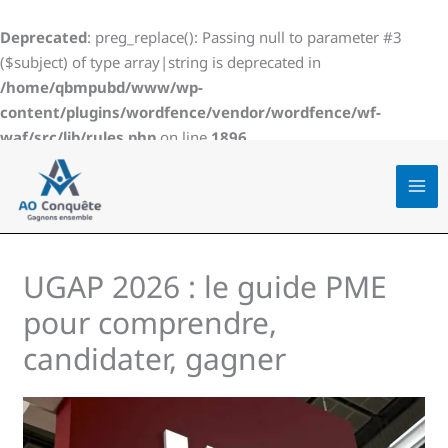
Aller
au
Deprecated
: preg_replace(): Passing null to parameter #3
contenu
($subject) of type array|string is deprecated in
/home/qbmpubd/www/wp-
content/plugins/wordfence/vendor/wordfence/wf-
waf/src/lib/rules.php
on line
1896
UGAP 2026 : le guide PME
pour comprendre,
candidater, gagner