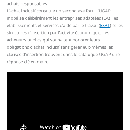
achats responsables
L’achat inclusif constitue un second axe fort : l’UGAP
mobilise délibérément les entreprises adaptées (EA), les
établissements et services d’aide par le travail (
ESAT
) et les
structures d’insertion par l’activité économique. Les
acheteurs publics qui souhaitent honorer leurs
obligations d’achat inclusif sans gérer eux-mêmes les
clauses d’insertion trouvent dans le catalogue UGAP une
réponse clé en main.