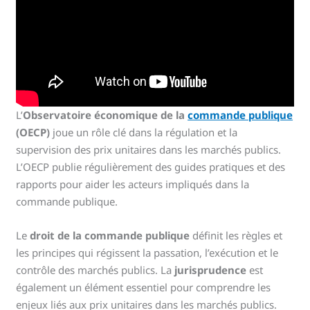
L’
Observatoire économique de la
commande publique
(OECP)
joue un rôle clé dans la régulation et la
supervision des prix unitaires dans les marchés publics.
L’OECP publie régulièrement des guides pratiques et des
rapports pour aider les acteurs impliqués dans la
commande publique.
Le
droit de la commande publique
définit les règles et
les principes qui régissent la passation, l’exécution et le
contrôle des marchés publics. La
jurisprudence
est
également un élément essentiel pour comprendre les
enjeux liés aux prix unitaires dans les marchés publics.