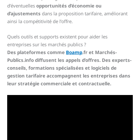
d’éventuelles
opportunités d’économie ou
d’ajustements
dans la proposition tarifaire, améliorant
ainsi la compétitivité de l’offre.
Quels outils et supports existent pour aider les
entreprises sur les marchés publics ?
Des plateformes comme
Boamp
.fr et Marchés-
Publics.info diffusent les appels d’offres. Des experts-
conseils, formations spécialisées et logiciels de
gestion tarifaire accompagnent les entreprises dans
leur stratégie commerciale et contractuelle.