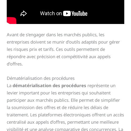
Avant de s’engager dans les marchés publics, les
entreprises doivent se munir d’outils adaptés pour gérer
les risques prix et tarifs. Ces outils permettent de
répondre avec précision et compétitivité aux appels
d’offres.
Dématérialisation des procédures
La
dématérialisation des procédures
représente un
levier important pour les entreprises qui souhaitent
participer aux marchés publics. Elle permet de simplifier
la soumission des offres et de réduire les délais de
traitement. Les plateformes électroniques offrent un accès
centralisé aux appels d’offres, permettant une meilleure
visibilité et une analyse comparative des concurrences. La