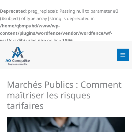
Aller
au
Deprecated
: preg_replace(): Passing null to parameter #3
contenu
($subject) of type array|string is deprecated in
/home/qbmpubd/www/wp-
content/plugins/wordfence/vendor/wordfence/wf-
waf/src/lib/rules.php
on line
1896
Marchés Publics : Comment
maîtriser les risques
tarifaires