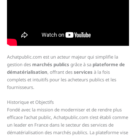
Achatpublic.com est un acteur majeur qui simplifie la
gestion des
marchés publics
grâce à sa
plateforme de
dématérialisation
, offrant des
services
à la fois
complets et intuitifs pour les acheteurs publics et les
fournisseurs.
Historique et Objectifs
Fondé avec la mission de moderniser et de rendre plus
efficace l’achat public, Achatpublic.com s’est établi comme
un leader en France dans le secteur des services de
dématérialisation des marchés publics. La plateforme vise