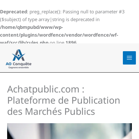
Aller
au
Deprecated
: preg_replace(): Passing null to parameter #3
contenu
($subject) of type array|string is deprecated in
/home/qbmpubd/www/wp-
content/plugins/wordfence/vendor/wordfence/wf-
waf/src/lib/rules.php
on line
1896
Achatpublic.com :
Plateforme de Publication
des Marchés Publics