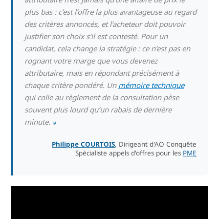
plus bas : c’est l’offre la plus avantageuse au regard
des critères annoncés, et l’acheteur doit pouvoir
justifier son choix s’il est contesté. Pour un
candidat, cela change la stratégie : ce n’est pas en
rognant votre marge que vous devenez
attributaire, mais en répondant précisément à
chaque critère pondéré. Un
mémoire technique
qui colle au règlement de la consultation pèse
souvent plus lourd qu’un rabais de dernière
minute.
»
Philippe COURTOIS
, Dirigeant d'AO Conquête
Spécialiste appels d'offres pour les
PME