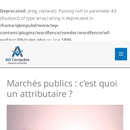
Aller
au
Deprecated
: preg_replace(): Passing null to parameter #3
contenu
($subject) of type array|string is deprecated in
/home/qbmpubd/www/wp-
content/plugins/wordfence/vendor/wordfence/wf-
waf/src/lib/rules.php
on line
1896
Marchés publics : c’est quoi
un attributaire ?