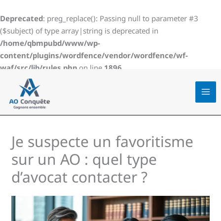
Aller
au
Deprecated
: preg_replace(): Passing null to parameter #3
contenu
($subject) of type array|string is deprecated in
/home/qbmpubd/www/wp-
content/plugins/wordfence/vendor/wordfence/wf-
waf/src/lib/rules.php
on line
1896
Je suspecte un favoritisme
sur un AO : quel type
d’avocat contacter ?