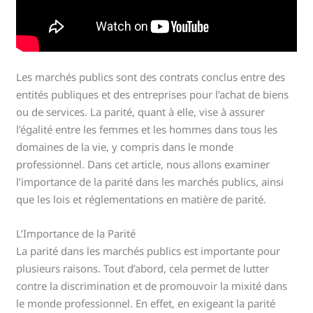
Les marchés publics sont des contrats conclus entre des
entités publiques et des entreprises pour l’achat de biens
ou de services. La parité, quant à elle, vise à assurer
l’égalité entre les femmes et les hommes dans tous les
domaines de la vie, y compris dans le monde
professionnel. Dans cet article, nous allons examiner
l’importance de la parité dans les marchés publics, ainsi
que les lois et réglementations en matière de parité.
L’Importance de la Parité
La parité dans les marchés publics est importante pour
plusieurs raisons. Tout d’abord, cela permet de lutter
contre la discrimination et de promouvoir la mixité dans
le monde professionnel. En effet, en exigeant la parité