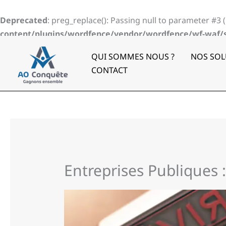
Aller
au
Deprecated
: preg_replace(): Passing null to parameter #3 
contenu
content/plugins/wordfence/vendor/wordfence/wf-waf/sr
QUI SOMMES NOUS ?
NOS SOL
CONTACT
Entreprises Publiques 