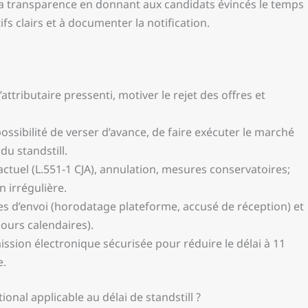
t la transparence en donnant aux candidats évincés le temps
tifs clairs et à documenter la notification.
’attributaire pressenti, motiver le rejet des offres et
ssibilité de verser d’avance, de faire exécuter le marché
 du standstill.
actuel (L.551‑1 CJA), annulation, mesures conservatoires;
n irrégulière.
ves d’envoi (horodatage plateforme, accusé de réception) et
jours calendaires).
ssion électronique sécurisée pour réduire le délai à 11
e.
onal applicable au délai de standstill ?