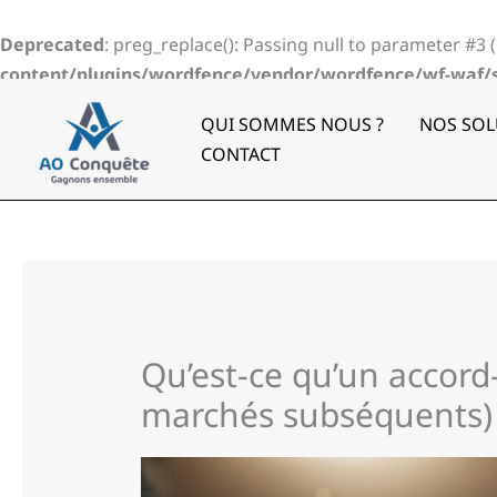
Aller
au
Deprecated
: preg_replace(): Passing null to parameter #3 
contenu
content/plugins/wordfence/vendor/wordfence/wf-waf/sr
QUI SOMMES NOUS ?
NOS SOL
CONTACT
Qu’est-ce qu’un accor
marchés subséquents)