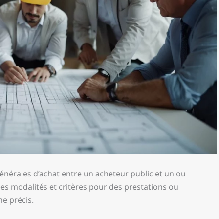
énérales d’achat entre un acheteur public et un ou
xe les modalités et critères pour des prestations ou
e précis.