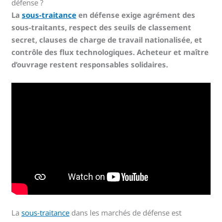
défense ?
La
sous-traitance
en défense exige agrément des
sous-traitants, respect des seuils de classement
secret, clauses de charge de travail nationalisée, et
contrôle des flux technologiques. Acheteur et maître
d’ouvrage restent responsables solidaires.
La
sous-traitance
dans les marchés de défense est