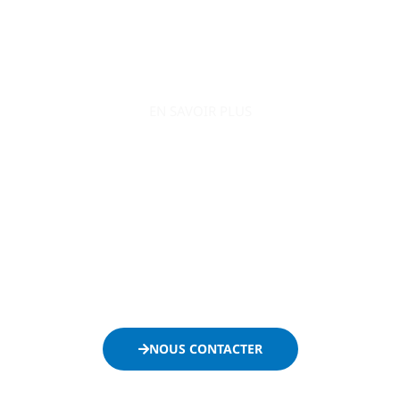
EN SAVOIR PLUS
AO Conquête s’engage à accompagner le
développement de votre entreprise en la positionnant
efficacement sur le secteur public.
Ne passez plus à côté des appels d’offres et contactez-
nous dès maintenant :
NOUS CONTACTER