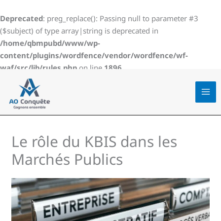
Aller
au
Deprecated
: preg_replace(): Passing null to parameter #3
contenu
($subject) of type array|string is deprecated in
/home/qbmpubd/www/wp-
content/plugins/wordfence/vendor/wordfence/wf-
waf/src/lib/rules.php
on line
1896
Le rôle du KBIS dans les
Marchés Publics