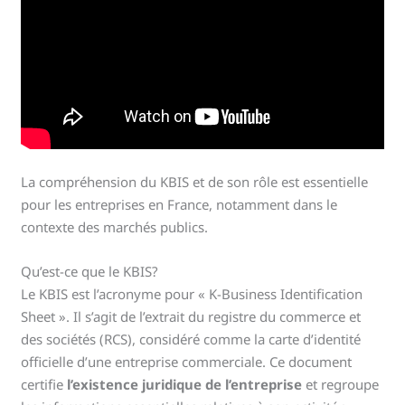
La compréhension du KBIS et de son rôle est essentielle
pour les entreprises en France, notamment dans le
contexte des marchés publics.
Qu’est-ce que le KBIS?
Le KBIS est l’acronyme pour « K-Business Identification
Sheet ». Il s’agit de l’extrait du registre du commerce et
des sociétés (RCS), considéré comme la carte d’identité
officielle d’une entreprise commerciale. Ce document
certifie
l’existence juridique de l’entreprise
et regroupe