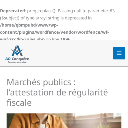
Aller
au
Deprecated
: preg_replace(): Passing null to parameter #3
contenu
($subject) of type array|string is deprecated in
/home/qbmpubd/www/wp-
content/plugins/wordfence/vendor/wordfence/wf-
waf/src/lib/rules.php
on line
1896
Marchés publics :
l’attestation de régularité
fiscale