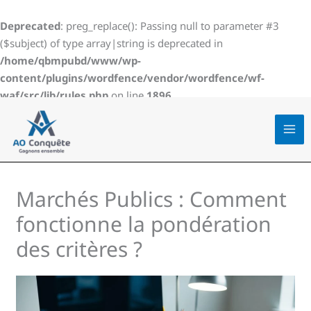
Aller
au
Deprecated
: preg_replace(): Passing null to parameter #3
contenu
($subject) of type array|string is deprecated in
/home/qbmpubd/www/wp-
content/plugins/wordfence/vendor/wordfence/wf-
waf/src/lib/rules.php
on line
1896
Marchés Publics : Comment
fonctionne la pondération
des critères ?