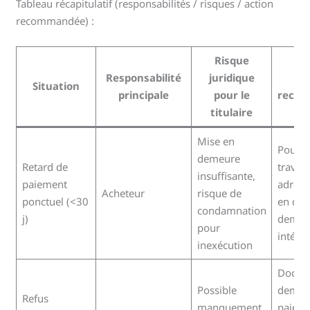
Tableau récapitulatif (responsabilités / risques / action
recommandée) :
Risque
Responsabilité
juridique
Ac
Situation
principale
pour le
reco
titulaire
Mise en
Poursu
demeure
Retard de
travau
insuffisante,
paiement
adress
Acheteur
risque de
ponctuel (<30
en dem
condamnation
j)
deman
pour
intérêt
inexécution
Docum
Possible
deman
Refus
manquement
paieme