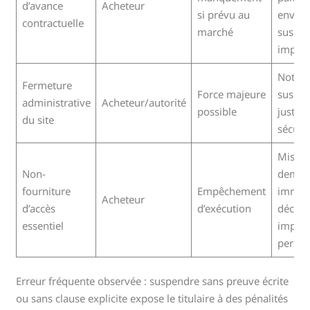
d’avance
Acheteur
si prévu au
envisa
contractuelle
marché
suspen
impact
Notifie
Fermeture
Force majeure
suspen
administrative
Acheteur/autorité
possible
justific
du site
sécuris
Mise e
Non-
demeu
fourniture
Empêchement
immédi
Acheteur
d’accès
d’exécution
déclar
essentiel
impossi
persis
Erreur fréquente observée : suspendre sans preuve écrite
ou sans clause explicite expose le titulaire à des pénalités