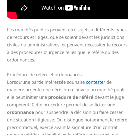
Les marchés publics peuvent être sujets à différents types
de recours et litiges, que se soient devant les juridictions
civiles ou administratives, et peuvent nécessiter le recours
à des procédures d’urgence telles que le référé ou des
ordonnances.
Procédure de référé et ordonnances
Lorsqu’une partie intéressée souhaite
contester
de
manière urgente une décision relative à un marché public,
elle peut initier une
procédure de référé
devant le juge
compétent. Cette procédure permet de solliciter une
ordonnance
pour suspendre la décision ou faire cesser
une situation litigieuse. On distingue notamment le référé
précontractuel, exercé avant la signature d’un contrat
pour en vérifier la légalité, et le référé contractuel, qui