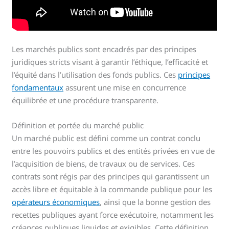
Les marchés publics sont encadrés par des principes
juridiques stricts visant à garantir l’éthique, l’efficacité et
l’équité dans l’utilisation des fonds publics. Ces
principes
fondamentaux
assurent une mise en concurrence
équilibrée et une procédure transparente.
Définition et portée du marché public
Un marché public est défini comme un contrat conclu
entre les pouvoirs publics et des entités privées en vue de
l’acquisition de biens, de travaux ou de services. Ces
contrats sont régis par des principes qui garantissent un
accès libre et équitable à la commande publique pour les
opérateurs économiques
, ainsi que la bonne gestion des
recettes publiques ayant force exécutoire, notamment les
créances publiques liquides et exigibles. Cette définition