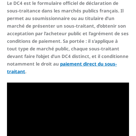
Le DC4 est le formulaire officiel de déclaration de
sous-traitance dans les marchés publics français. Il
permet au soumissionnaire ou au titulaire d’un
marché de présenter un sous-traitant, d’obtenir son
acceptation par l’acheteur public et l’agrément de ses
conditions de paiement. Sa portée : il s’applique à
tout type de marché public, chaque sous-traitant
devant faire l’objet d’un DC4 distinct, et il conditionne
notamment le droit au
paiement direct du sous-
traitant
.