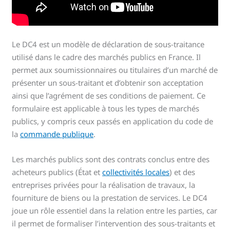
Le DC4 est un modèle de déclaration de sous-traitance
utilisé dans le cadre des marchés publics en France. Il
permet aux soumissionnaires ou titulaires d’un marché de
présenter un sous-traitant et d’obtenir son acceptation
ainsi que l’agrément de ses conditions de paiement. Ce
formulaire est applicable à tous les types de marchés
publics, y compris ceux passés en application du code de
la
commande publique
.
Les marchés publics sont des contrats conclus entre des
acheteurs publics (État et
collectivités locales
) et des
entreprises privées pour la réalisation de travaux, la
fourniture de biens ou la prestation de services. Le DC4
joue un rôle essentiel dans la relation entre les parties, car
il permet de formaliser l’intervention des sous-traitants et