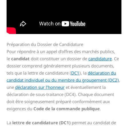
Préparation du Dossier de Candidature
Pour répondre à un appel d’offres des marchés publics,
le
candidat
doit constituer un dossier de
candidature
. Ce
dossier comprend généralement plusieurs documents,
tels que la lettre de candidature (
DC1
), la
déclaration du
candidat individuel ou du membre du groupement (DC2)
,
une
déclaration sur l’honneur
et éventuellement la
déclaration de sous-traitance (DC4). Chaque document
doit être soigneusement préparé conformément aux
exigences du
Code de la commande publique
.
La
lettre de candidature (DC1)
permet au candidat de