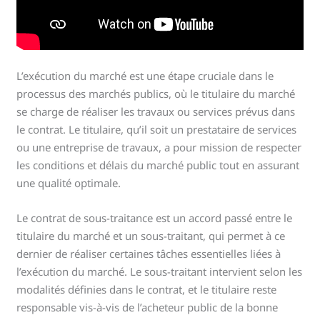
L’exécution du marché est une étape cruciale dans le
processus des marchés publics, où le titulaire du marché
se charge de réaliser les travaux ou services prévus dans
le contrat. Le titulaire, qu’il soit un prestataire de services
ou une entreprise de travaux, a pour mission de respecter
les conditions et délais du marché public tout en assurant
une qualité optimale.
Le contrat de sous-traitance est un accord passé entre le
titulaire du marché et un sous-traitant, qui permet à ce
dernier de réaliser certaines tâches essentielles liées à
l’exécution du marché. Le sous-traitant intervient selon les
modalités définies dans le contrat, et le titulaire reste
responsable vis-à-vis de l’acheteur public de la bonne