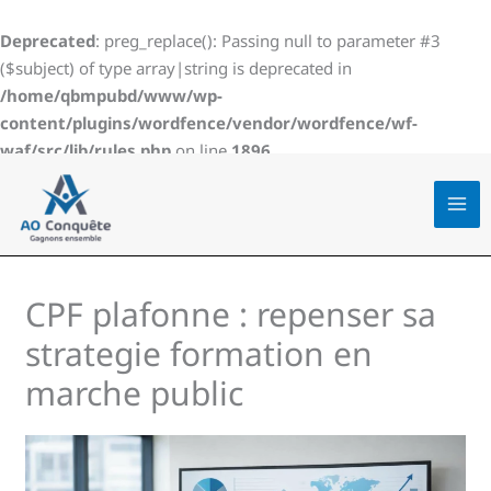
Aller
au
Deprecated
: preg_replace(): Passing null to parameter #3
contenu
($subject) of type array|string is deprecated in
/home/qbmpubd/www/wp-
content/plugins/wordfence/vendor/wordfence/wf-
waf/src/lib/rules.php
on line
1896
CPF plafonne : repenser sa
strategie formation en
marche public