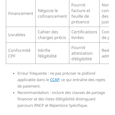
Fournit
Non-
Négocie le
facture et
confor
Financement
cofinancement
feuille de
des
présence
justific
Cahier des
Certifications
Contes
Livrables
charges précis
livrées
de pai
Fournit
Conformité
Vérifie
Redre
attestation
CPF
l’éligibilité
admini
d’éligibilité
Erreur fréquente : ne pas préciser le plafond
applicable dans le
CCAP
, ce qui entraîne des rejets
de paiement.
Recommandation : inclure des clauses de partage
financier et des listes d’éligibilité distinguant
parcours RNCP et Répertoire Spécifique.