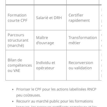
Res
Formation
Certifier
cha
Salarié et DRH
courte CPF
rapidement
pl
dé
Parcours
Obl
Maître
Transformation
structurant
co
d’ouvrage
métier
(marché)
du
Re
Bilan de
dél
Individu et
Reconversion
compétences
ré
opérateur
ou validation
ou VAE
ent
bil
Prioriser le CPF pour les actions labellisées RNCP
peu coûteuses.
Recourir au marché public pour les formations