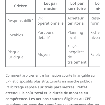
Lot par
Lot par
Lot p
Critère
métier
territoire
nive
DRH
Acheteur
Respons
Responsabilité
opérationnelle
territorial
formati
Parcours
Planning
Fiches 
Livrables
détaillé
local
niveaux
Élevé si
Risque
inégalités
Moyen
Faible
juridique
de
traitement
Comment arbitrer entre formation courte finançable au
CPF et dispositifs plus structurants en marché public ?
L’arbitrage repose sur trois paramètres : l’effet
attendu, le coût total et la durée de montée en
compétence. Les actions courtes éligibles au CPF
conviennent pour des compétences transversales ou