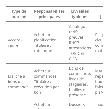
Type de
Responsabilités
Livrables
Ri
marché
principales
typiques
juri
Catalogues,
tarifs,
Acheteur :
Risque 
preuves
Accord-
planification ;
clauses
RNCP,
cadre
Titulaire :
cofina
attestations
catalogue
mal déf
TOEIC et
CléA
Bons de
Acheteur :
Mauvai
commande,
Marché à
commandes ;
réparti
listes de
bons de
Titulaire :
budgét
stagiaires,
commande
exécution par
l’absen
feuilles de
bon
plafon
présence
Acheteur :
Dossiers
Inadéq