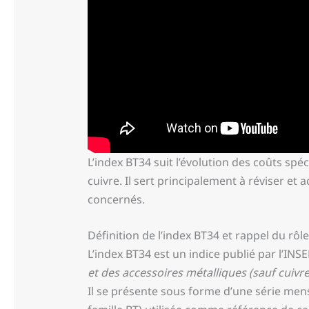
L’index BT34 suit l’évolution des coûts spé
cuivre. Il sert principalement à réviser et 
concernés.
Définition de l’index BT34 et rappel du rôl
L’index BT34 est un indice publié par l’INS
et des accessoires métalliques (sauf cuivre
Il se présente sous forme d’une série men