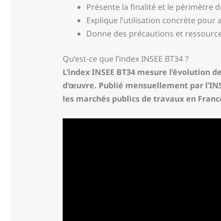
Présente la finalité et le périmètre d
Explique l’utilisation concrète pour a
Donne des précautions et ressources
Qu’est-ce que l’index INSEE BT34 ?
L’index INSEE BT34 mesure l’évolution de
d’œuvre. Publié mensuellement par l’INSE
les marchés publics de travaux en Franc