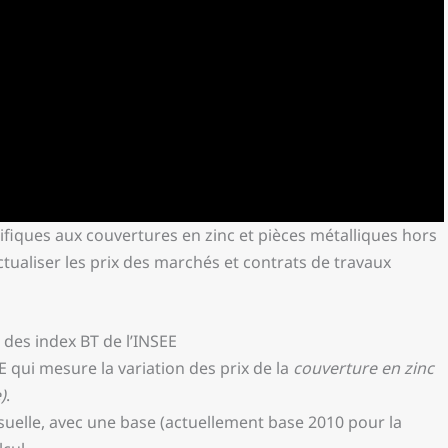
cifiques aux couvertures en zinc et pièces métalliques hors
actualiser les prix des marchés et contrats de travaux
e des index BT de l’INSEE
EE qui mesure la variation des prix de la
couverture en zinc
)
.
suelle, avec une base (actuellement base 2010 pour la