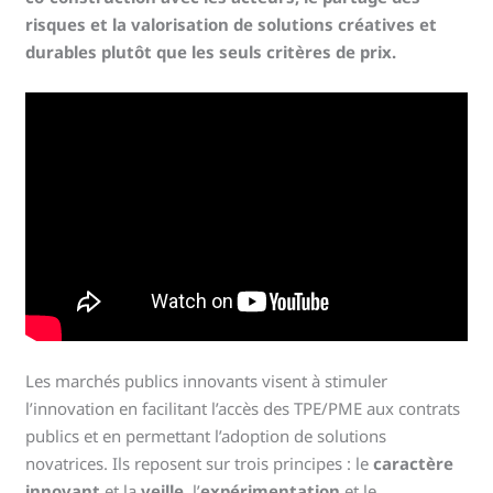
risques et la valorisation de solutions créatives et
durables plutôt que les seuls critères de prix.
Les marchés publics innovants visent à stimuler
l’innovation en facilitant l’accès des TPE/PME aux contrats
publics et en permettant l’adoption de solutions
novatrices. Ils reposent sur trois principes : le
caractère
innovant
et la
veille
, l’
expérimentation
et le