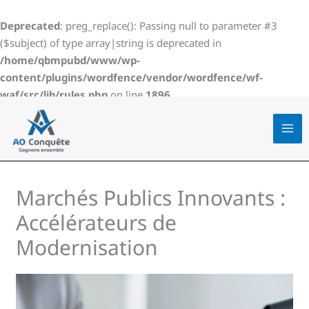
Aller
au
Deprecated
: preg_replace(): Passing null to parameter #3
contenu
($subject) of type array|string is deprecated in
/home/qbmpubd/www/wp-
content/plugins/wordfence/vendor/wordfence/wf-
waf/src/lib/rules.php
on line
1896
Marchés Publics Innovants :
Accélérateurs de
Modernisation