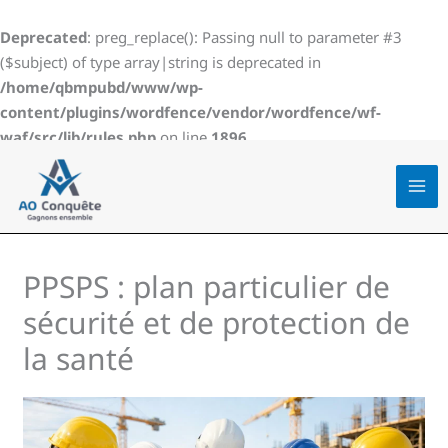
Aller
au
Deprecated
: preg_replace(): Passing null to parameter #3
contenu
($subject) of type array|string is deprecated in
/home/qbmpubd/www/wp-
content/plugins/wordfence/vendor/wordfence/wf-
waf/src/lib/rules.php
on line
1896
PPSPS : plan particulier de
sécurité et de protection de
la santé