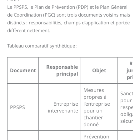
Le PPSPS, le Plan de Prévention (PDP) et le Plan Général
de Coordination (PGC) sont trois documents voisins mais
distincts : responsabilités, champs d’application et portée
diffèrent nettement.
Tableau comparatif synthétique :
Ris
Responsable
Document
Objet
jurid
principal
princ
Mesures
Sanctio
propres à
pour no
Entreprise
l’entreprise
PPSPS
respect
intervenante
pour un
obligati
chantier
sécurité
donné
Prévention