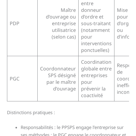
entre
Maître
donneur
Mise en
d’ouvrage ou
d’ordre et
pour dé
PDP
entreprise
sous-traitant
d’organi
utilisatrice
(notamment
ou
(selon cas)
pour
d’infor
interventions
ponctuelles)
Coordination
Respons
Coordonnateur
globale entre
de
SPS désigné
entreprises
PGC
coordin
par le maître
pour
ineffica
d’ouvrage
prévenir la
incompl
coactivité
Distinctions pratiques :
Responsabilités : le PPSPS engage l’entreprise sur
ses méthodes ; le PGC engage le coordonnateur et