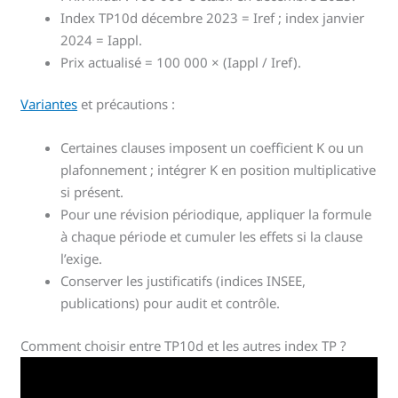
Index TP10d décembre 2023 = Iref ; index janvier
2024 = Iappl.
Prix actualisé = 100 000 × (Iappl / Iref).
Variantes
et précautions :
Certaines clauses imposent un coefficient K ou un
plafonnement ; intégrer K en position multiplicative
si présent.
Pour une révision périodique, appliquer la formule
à chaque période et cumuler les effets si la clause
l’exige.
Conserver les justificatifs (indices INSEE,
publications) pour audit et contrôle.
Comment choisir entre TP10d et les autres index TP ?