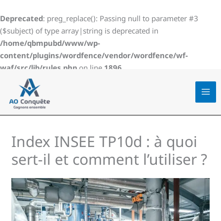
Aller
au
Deprecated
: preg_replace(): Passing null to parameter #3
contenu
($subject) of type array|string is deprecated in
/home/qbmpubd/www/wp-
content/plugins/wordfence/vendor/wordfence/wf-
waf/src/lib/rules.php
on line
1896
Index INSEE TP10d : à quoi
sert-il et comment l’utiliser ?