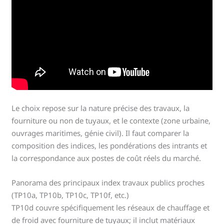
Le choix repose sur la nature précise des travaux, la
fourniture ou non de tuyaux, et le contexte (zone urbaine,
ouvrages maritimes, génie civil). Il faut comparer la
composition des indices, les pondérations des intrants et
la correspondance aux postes de coût réels du marché.
Panorama des principaux index travaux publics proches
(TP10a, TP10b, TP10c, TP10f, etc.)
TP10d couvre spécifiquement les réseaux de chauffage et
de froid avec fourniture de tuyaux; il inclut matériaux