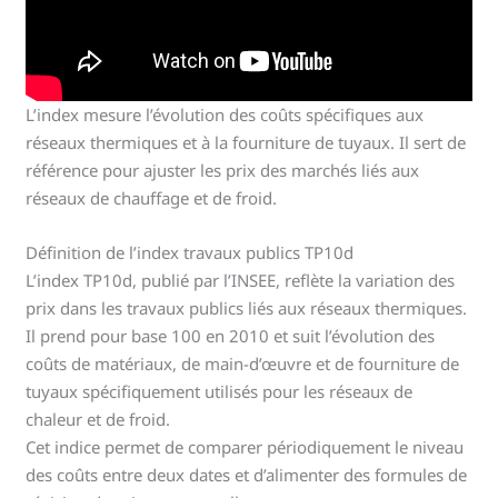
L’index mesure l’évolution des coûts spécifiques aux
réseaux thermiques et à la fourniture de tuyaux. Il sert de
référence pour ajuster les prix des marchés liés aux
réseaux de chauffage et de froid.
Définition de l’index travaux publics TP10d
L’index TP10d, publié par l’INSEE, reflète la variation des
prix dans les travaux publics liés aux réseaux thermiques.
Il prend pour base 100 en 2010 et suit l’évolution des
coûts de matériaux, de main-d’œuvre et de fourniture de
tuyaux spécifiquement utilisés pour les réseaux de
chaleur et de froid.
Cet indice permet de comparer périodiquement le niveau
des coûts entre deux dates et d’alimenter des formules de