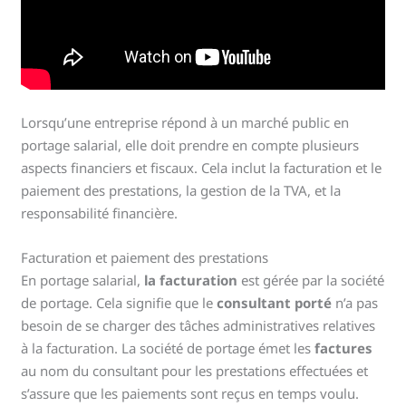
Lorsqu’une entreprise répond à un marché public en
portage salarial, elle doit prendre en compte plusieurs
aspects financiers et fiscaux. Cela inclut la facturation et le
paiement des prestations, la gestion de la TVA, et la
responsabilité financière.
Facturation et paiement des prestations
En portage salarial,
la facturation
est gérée par la société
de portage. Cela signifie que le
consultant porté
n’a pas
besoin de se charger des tâches administratives relatives
à la facturation. La société de portage émet les
factures
au nom du consultant pour les prestations effectuées et
s’assure que les paiements sont reçus en temps voulu.