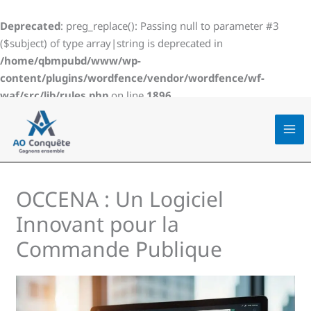
Aller
au
Deprecated
: preg_replace(): Passing null to parameter #3
contenu
($subject) of type array|string is deprecated in
/home/qbmpubd/www/wp-
content/plugins/wordfence/vendor/wordfence/wf-
waf/src/lib/rules.php
on line
1896
OCCENA : Un Logiciel
Innovant pour la
Commande Publique