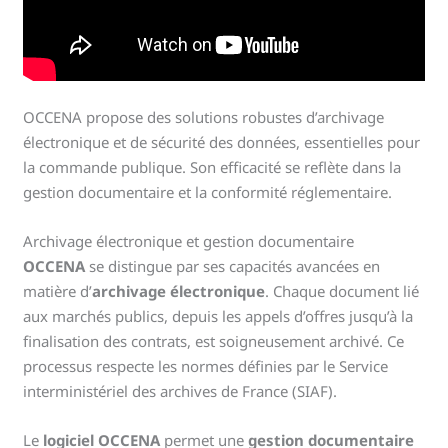
OCCENA propose des solutions robustes d’archivage
électronique et de sécurité des données, essentielles pour
la commande publique. Son efficacité se reflète dans la
gestion documentaire et la conformité réglementaire.
Archivage électronique et gestion documentaire
OCCENA
se distingue par ses capacités avancées en
matière d’
archivage électronique
. Chaque document lié
aux marchés publics, depuis les appels d’offres jusqu’à la
finalisation des contrats, est soigneusement archivé. Ce
processus respecte les normes définies par le Service
interministériel des archives de France (SIAF).
Le
logiciel OCCENA
permet une
gestion documentaire