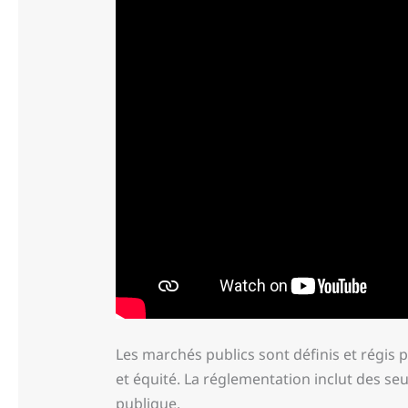
Les marchés publics sont définis et régis 
et équité. La réglementation inclut des s
publique.