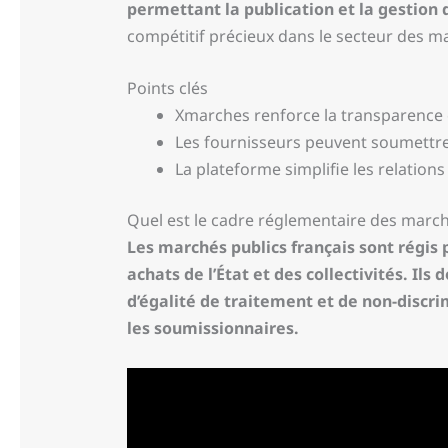
permettant la publication et la gestion 
compétitif précieux dans le secteur des m
Points clés
Xmarches renforce la transparence et
Les fournisseurs peuvent soumettre 
La plateforme simplifie les relations
Quel est le cadre réglementaire des march
Les marchés publics français sont régis 
achats de l’État et des collectivités. Ils
d’égalité de traitement et de non-discr
les soumissionnaires.