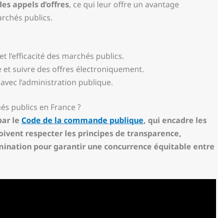
des appels d’offres
, ce qui leur offre un avantage
archés publics.
 l’efficacité des marchés publics.
et suivre des offres électroniquement.
 avec l’administration publique.
és publics en France ?
par le
Code de la commande publique
, qui encadre les
 doivent respecter les principes de transparence,
imination pour garantir une concurrence équitable entre