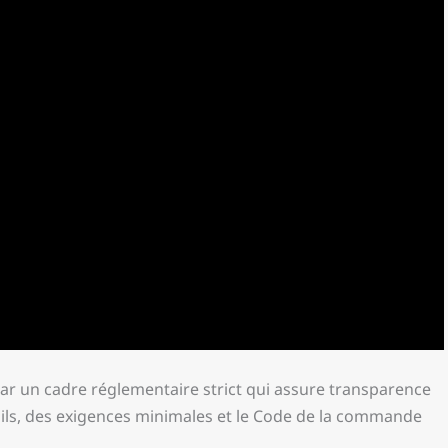
par un cadre réglementaire strict qui assure transparence
euils, des exigences minimales et le Code de la commande