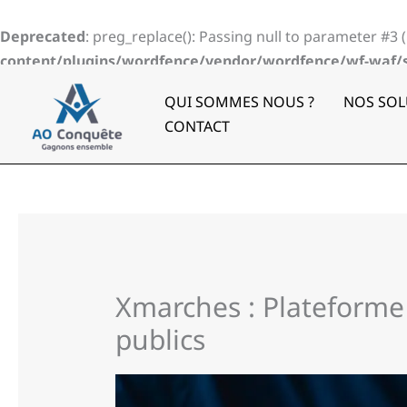
Aller
au
Deprecated
: preg_replace(): Passing null to parameter #3 
contenu
content/plugins/wordfence/vendor/wordfence/wf-waf/sr
QUI SOMMES NOUS ?
NOS SOL
CONTACT
Xmarches : Plateforme
publics