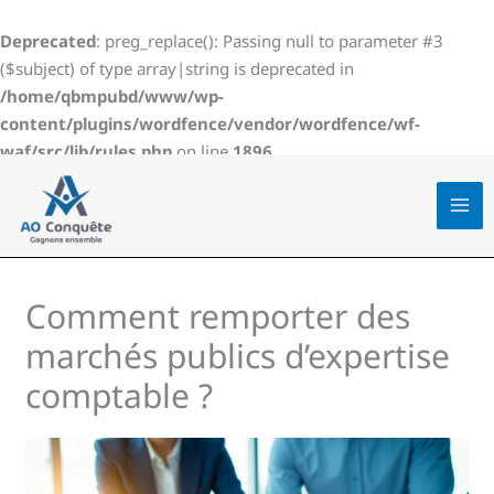
Aller
au
Deprecated
: preg_replace(): Passing null to parameter #3
contenu
($subject) of type array|string is deprecated in
/home/qbmpubd/www/wp-
content/plugins/wordfence/vendor/wordfence/wf-
waf/src/lib/rules.php
on line
1896
Comment remporter des
marchés publics d’expertise
comptable ?