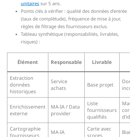
unitaires
sur 5 ans.
Points clés à vérifier : qualité des données d’entrée
(taux de complétude), fréquence de mise à jour,
règles de filtrage des fournisseurs exclus.
Tableau synthétique (responsabilités, livrables,
risques) :
R
Élément
Responsable
Livrable
pr
Extraction
Service
Donné
données
Base projet
achats
incom
historiques
Liste
Mauva
Enrichissement
MA-IA / Data
fournisseurs
corre
externe
provider
qualifiés
d’iden
Cartographie
Carte avec
MA-IA
Biais 
fournisseurs
scores