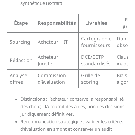
synthétique (extrait) :
Ris
Étape
Responsabilités
Livrables
princ
Cartographie
Donnée
Sourcing
Acheteur + IT
fournisseurs
obsolèt
Acheteur +
DCE/CCTP
Clause
Rédaction
Juriste
standardisés
inadapt
Analyse
Commission
Grille de
Biais
offres
d’évaluation
scoring
algorit
Distinctions : l’acheteur conserve la responsabilité
des choix; l’IA fournit des aides, non des décisions
juridiquement définitives.
Recommandation stratégique : valider les critères
d’évaluation en amont et conserver un audit