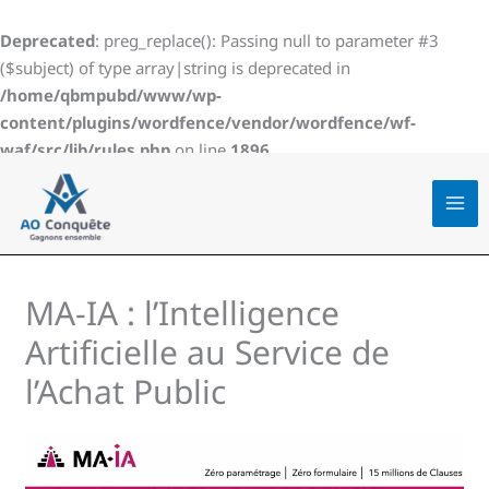
Aller
au
Deprecated
: preg_replace(): Passing null to parameter #3
contenu
($subject) of type array|string is deprecated in
/home/qbmpubd/www/wp-
content/plugins/wordfence/vendor/wordfence/wf-
waf/src/lib/rules.php
on line
1896
MA-IA : l’Intelligence
Artificielle au Service de
l’Achat Public