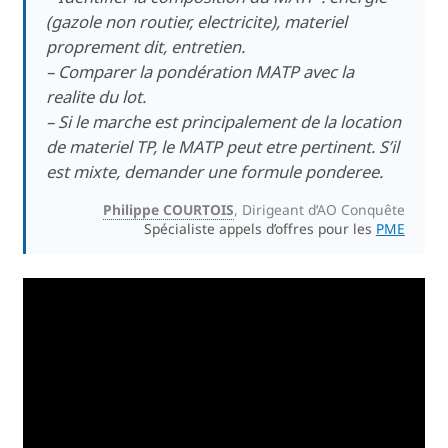
(gazole non routier, electricite), materiel
proprement dit, entretien.
– Comparer la pondération MATP avec la
realite du lot.
– Si le marche est principalement de la location
de materiel TP, le MATP peut etre pertinent. S’il
est mixte, demander une formule ponderee.
Philippe COURTOIS
, Dirigeant d’AO Conquête
Spécialiste appels d’offres pour les
PME