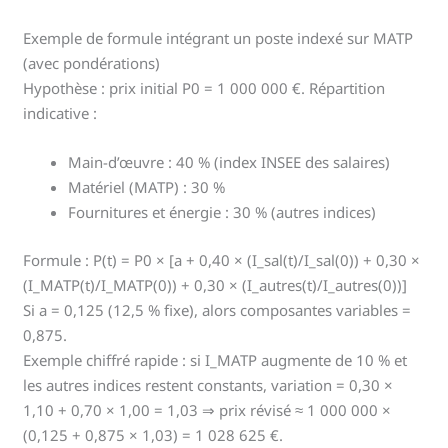
Exemple de formule intégrant un poste indexé sur MATP
(avec pondérations)
Hypothèse : prix initial P0 = 1 000 000 €. Répartition
indicative :
Main-d’œuvre : 40 % (index INSEE des salaires)
Matériel (MATP) : 30 %
Fournitures et énergie : 30 % (autres indices)
Formule : P(t) = P0 × [a + 0,40 × (I_sal(t)/I_sal(0)) + 0,30 ×
(I_MATP(t)/I_MATP(0)) + 0,30 × (I_autres(t)/I_autres(0))]
Si a = 0,125 (12,5 % fixe), alors composantes variables =
0,875.
Exemple chiffré rapide : si I_MATP augmente de 10 % et
les autres indices restent constants, variation = 0,30 ×
1,10 + 0,70 × 1,00 = 1,03 ⇒ prix révisé ≈ 1 000 000 ×
(0,125 + 0,875 × 1,03) = 1 028 625 €.