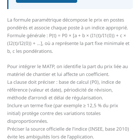
La formule paramétrique décompose le prix en postes
pondérés et associe chaque poste à un indice approprié.
Formule générale : P(t) = P0 × [a + b × (I1(t)/I1(0)) + c ×
(I2(t)/I2(0)) + …], où a représente la part fixe minimale et
b, c les pondérations.
Pour intégrer le MATP, on identifie la part du prix liée au
matériel de chantier et lui affecte un coefficient.
La clause doit préciser : base de calcul (P0), indice de
référence (valeur et date), périodicité de révision,
méthode d’arrondi et délai de régularisation.
Inclure un terme fixe (par exemple ≥ 12,5 % du prix
initial) protège contre des variations totales
disproportionnées.
Préciser la source officielle de l’indice (INSEE, base 2010)
évite les ambiguïtés lors de l’application.