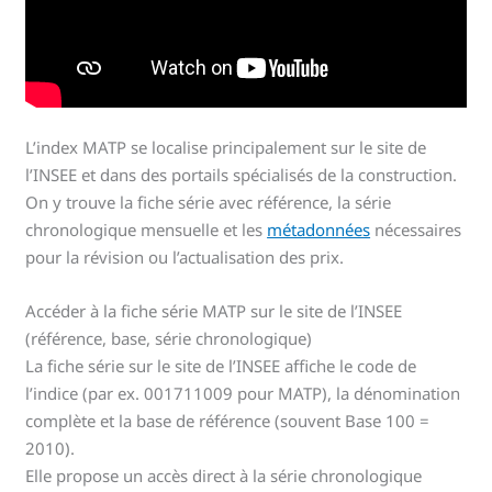
L’index MATP se localise principalement sur le site de
l’INSEE et dans des portails spécialisés de la construction.
On y trouve la fiche série avec référence, la série
chronologique mensuelle et les
métadonnées
nécessaires
pour la révision ou l’actualisation des prix.
Accéder à la fiche série MATP sur le site de l’INSEE
(référence, base, série chronologique)
La fiche série sur le site de l’INSEE affiche le code de
l’indice (par ex. 001711009 pour MATP), la dénomination
complète et la base de référence (souvent Base 100 =
2010).
Elle propose un accès direct à la série chronologique