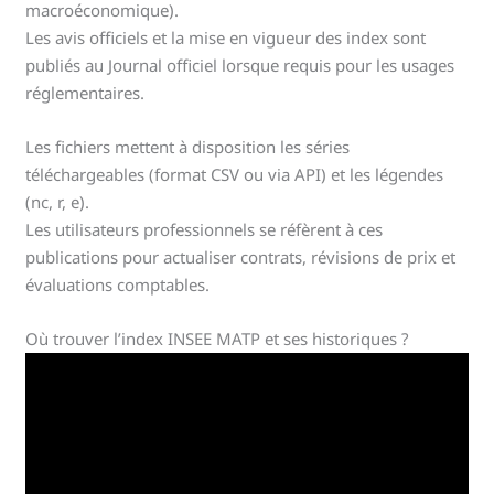
macroéconomique).
Les avis officiels et la mise en vigueur des index sont
publiés au Journal officiel lorsque requis pour les usages
réglementaires.
Les fichiers mettent à disposition les séries
téléchargeables (format CSV ou via API) et les légendes
(nc, r, e).
Les utilisateurs professionnels se réfèrent à ces
publications pour actualiser contrats, révisions de prix et
évaluations comptables.
Où trouver l’index INSEE MATP et ses historiques ?