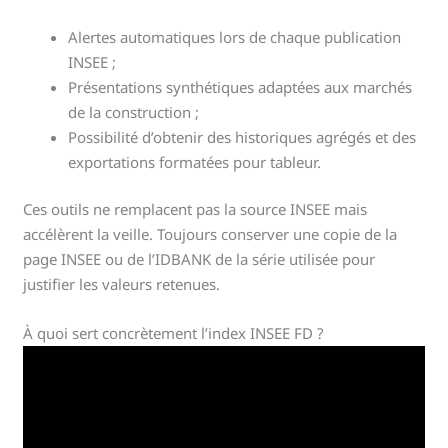
Alertes automatiques lors de chaque publication
INSEE ;
Présentations synthétiques adaptées aux marchés
de la construction ;
Possibilité d’obtenir des historiques agrégés et des
exportations formatées pour tableur.
Ces outils ne remplacent pas la source INSEE mais
accélèrent la veille. Toujours conserver une copie de la
page INSEE ou de l’IDBANK de la série utilisée pour
justifier les valeurs retenues.
À quoi sert concrètement l’index INSEE FD ?