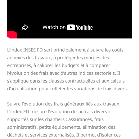
L’index INSEE FD sert principalement à suivre les coûts
annexes des travaux, à protéger les marges des
entreprises, à calibrer les budgets et à comparer
l’évolution des frais avec d’autres indices sectoriels. Il
s’applique dans les clauses contractuelles et aux calculs
d’actualisation pour refléter les variations de frais divers.
Suivre l’évolution des frais généraux liés aux travaux
L’index FD mesure l’évolution des « frais divers »
supportés sur les chantiers : assurances, frais
administratifs, petits équipements, élimination des
déchets et services externalisés. Il permet d’isoler ces