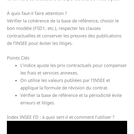
À quoi faut-il faire attention ?
Vérifier la cohérence de la base de référence, choisir le
bon modèle (FSD1, etc.), respecter les clauses
contractuelles et conserver les preuves des publications
de l’INSEE pour éviter les litiges.
Points Clés
L’indice ajuste les prix contractuels pour compenser
les frais et services annexes.
On utilise les valeurs publiées par l’INSEE et
applique la formule de révision du contrat.
Vérifier la base de référence et la périodicité évite
erreurs et litiges.
Index INSEE FD : à quoi sert-il et comment l’utiliser ?