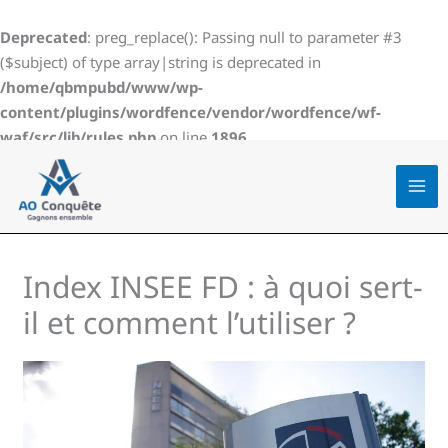
Aller
au
Deprecated
: preg_replace(): Passing null to parameter #3
contenu
($subject) of type array|string is deprecated in
/home/qbmpubd/www/wp-
content/plugins/wordfence/vendor/wordfence/wf-
waf/src/lib/rules.php
on line
1896
Index INSEE FD : à quoi sert-
il et comment l’utiliser ?