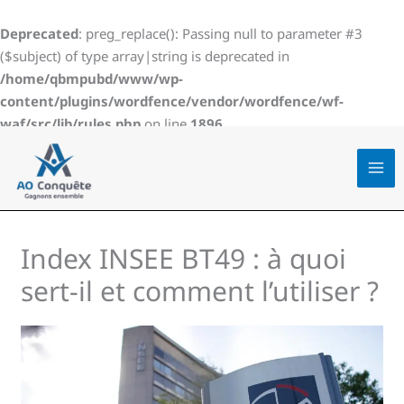
Aller
au
Deprecated
: preg_replace(): Passing null to parameter #3
contenu
($subject) of type array|string is deprecated in
/home/qbmpubd/www/wp-
content/plugins/wordfence/vendor/wordfence/wf-
waf/src/lib/rules.php
on line
1896
Index INSEE BT49 : à quoi
sert-il et comment l’utiliser ?