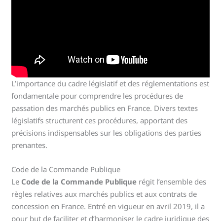
L’importance du cadre législatif et des réglementations est
fondamentale pour comprendre les procédures de
passation des marchés publics en France. Divers textes
législatifs structurent ces procédures, apportant des
précisions indispensables sur les obligations des parties
prenantes.
Code de la Commande Publique
Le
Code de la Commande Publique
régit l’ensemble des
règles relatives aux marchés publics et aux contrats de
concession en France. Entré en vigueur en avril 2019, il a
pour but de faciliter et d’harmoniser le cadre juridique des