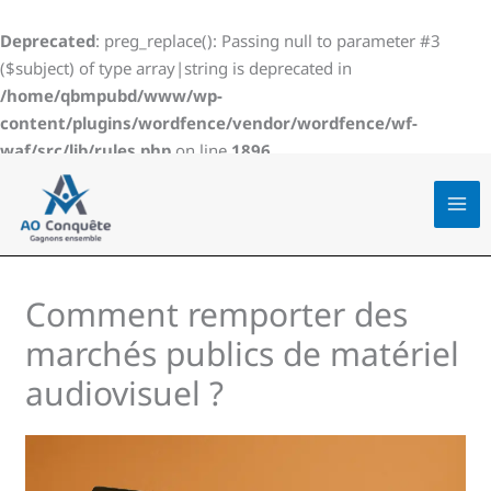
Aller
au
Deprecated
: preg_replace(): Passing null to parameter #3
contenu
($subject) of type array|string is deprecated in
/home/qbmpubd/www/wp-
content/plugins/wordfence/vendor/wordfence/wf-
waf/src/lib/rules.php
on line
1896
Comment remporter des
marchés publics de matériel
audiovisuel ?