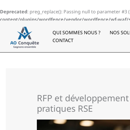
Aller
au
Deprecated
: preg_replace(): Passing null to parameter #3 
contenu
content/plugins/wordfence/vendor/wordfence/wf-waf/sr
QUI SOMMES NOUS ?
NOS SOL
CONTACT
RFP et développement 
pratiques RSE