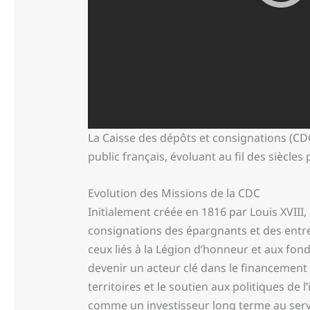
La Caisse des dépôts et consignations (CDC
public français, évoluant au fil des siècles
Evolution des Missions de la CDC
Initialement créée en 1816 par Louis XVIII, 
consignations des épargnants et des entr
ceux liés à la Légion d’honneur et aux fond
devenir un acteur clé dans le financemen
territoires et le soutien aux politiques de 
comme un investisseur long terme au servic