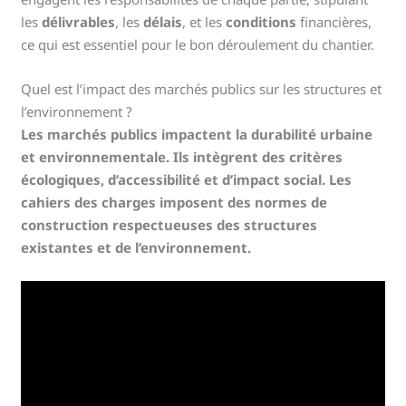
les
délivrables
, les
délais
, et les
conditions
financières,
ce qui est essentiel pour le bon déroulement du chantier.
Quel est l’impact des marchés publics sur les structures et
l’environnement ?
Les marchés publics impactent la durabilité urbaine
et environnementale. Ils intègrent des critères
écologiques, d’accessibilité et d’impact social. Les
cahiers des charges imposent des normes de
construction respectueuses des structures
existantes et de l’environnement.