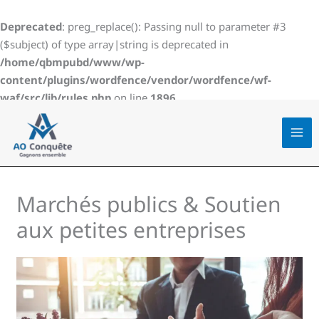
Aller
au
Deprecated
: preg_replace(): Passing null to parameter #3
contenu
($subject) of type array|string is deprecated in
/home/qbmpubd/www/wp-
content/plugins/wordfence/vendor/wordfence/wf-
waf/src/lib/rules.php
on line
1896
Marchés publics & Soutien
aux petites entreprises