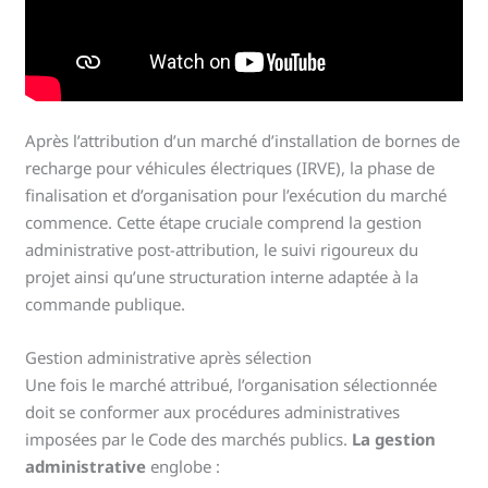
Après l’attribution d’un marché d’installation de bornes de
recharge pour véhicules électriques (IRVE), la phase de
finalisation et d’organisation pour l’exécution du marché
commence. Cette étape cruciale comprend la gestion
administrative post-attribution, le suivi rigoureux du
projet ainsi qu’une structuration interne adaptée à la
commande publique.
Gestion administrative après sélection
Une fois le marché attribué, l’organisation sélectionnée
doit se conformer aux procédures administratives
imposées par le Code des marchés publics.
La gestion
administrative
englobe :