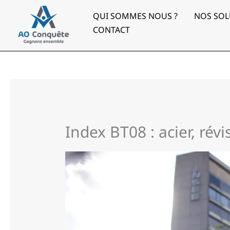
Aller
au
QUI SOMMES NOUS ?
NOS SOL
contenu
CONTACT
Index BT08 : acier, rév