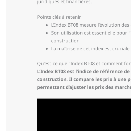
juridiques et financières.
Points clés à retenir
L’Index BT08 mesure l’évolution des 
Son utilisation est essentielle pour 
construction
La maîtrise de cet index est cruciale
Qu’est-ce que l’Index BT08 et comment fonc
L’Index BT08 est l’indice de référence d
construction. Il compare les prix à une
permettant d’ajuster les prix des marché