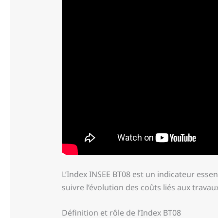
L’Index INSEE BT08 est un indicateur essen
suivre l’évolution des coûts liés aux travau
Définition et rôle de l’Index BT08