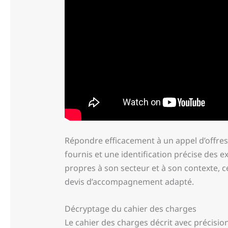
Répondre efficacement à un appel d’offre
fournis et une identification précise des
propres à son secteur et à son contexte, 
devis d’accompagnement adapté.
Décryptage du cahier des charges
Le cahier des charges décrit avec précisio