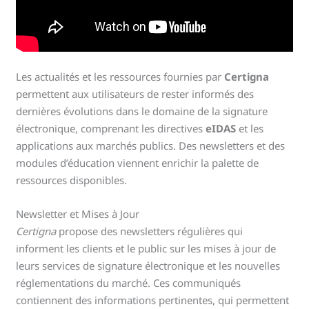
Les actualités et les ressources fournies par
Certigna
permettent aux utilisateurs de rester informés des
dernières évolutions dans le domaine de la signature
électronique, comprenant les directives
eIDAS
et les
applications aux marchés publics. Des newsletters et des
modules d’éducation viennent enrichir la palette de
ressources disponibles.
Newsletter et Mises à Jour
Certigna
propose des newsletters régulières qui
informent les clients et le public sur les mises à jour de
leurs services de signature électronique et les nouvelles
réglementations du marché. Ces communiqués
contiennent des informations pertinentes, qui permettent