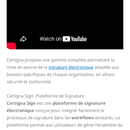
Certigna propose une gamme complète permettant la
mise en œuvre de la
signature électronique
adaptée aux
besoins spécifiques de chaque organisation, en alliant
sécurité et conformité.
Certigna Sign: Plateforme de Signature
Certigna Sign
est une
plateforme de signature
électronique
conçue pour intégrer facilement le
processus de signature dans les
workflows
existants. La
plateforme permet aux utilisateurs de gérer l’ensemble du