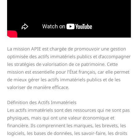
La mission APIE est chargée de promouvoir une gestion
optimisée des actifs immatériels publics et d’accompagner
les stratégies de valorisation de ce patrimoine. Cette
mission est essentielle pour l’État français, car elle permet
de mieux gérer les actifs immatériels publics et de les
valoriser de manière efficace.
Définition des Actifs Immatériels
Les actifs immatériels sont des ressources qui ne sont pas
physiques, mais qui ont une valeur économique et
financière. Ils comprennent les marques, les brevets, les
logiciels, les bases de données, les savoir-faire, les droits