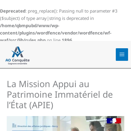
Aller
au
Deprecated
: preg_replace(): Passing null to parameter #3
contenu
($subject) of type array|string is deprecated in
/home/qbmpubd/www/wp-
content/plugins/wordfence/vendor/wordfence/wf-
waf/src/lib/rules.php
on line
1896
La Mission Appui au
Patrimoine Immatériel de
l’État (APIE)