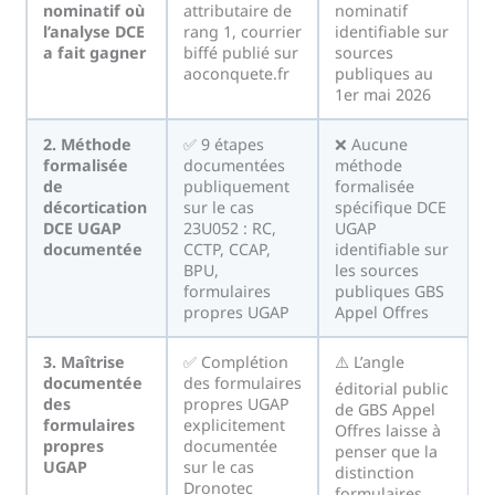
nominatif où
attributaire de
nominatif
l’analyse DCE
rang 1, courrier
identifiable sur
a fait gagner
biffé publié sur
sources
aoconquete.fr
publiques au
1er mai 2026
2. Méthode
✅ 9 étapes
❌ Aucune
formalisée
documentées
méthode
de
publiquement
formalisée
décortication
sur le cas
spécifique DCE
DCE UGAP
23U052 : RC,
UGAP
documentée
CCTP, CCAP,
identifiable sur
BPU,
les sources
formulaires
publiques GBS
propres UGAP
Appel Offres
3. Maîtrise
✅ Complétion
⚠️ L’angle
documentée
des formulaires
éditorial public
des
propres UGAP
de GBS Appel
formulaires
explicitement
Offres laisse à
propres
documentée
penser que la
UGAP
sur le cas
distinction
Dronotec
formulaires