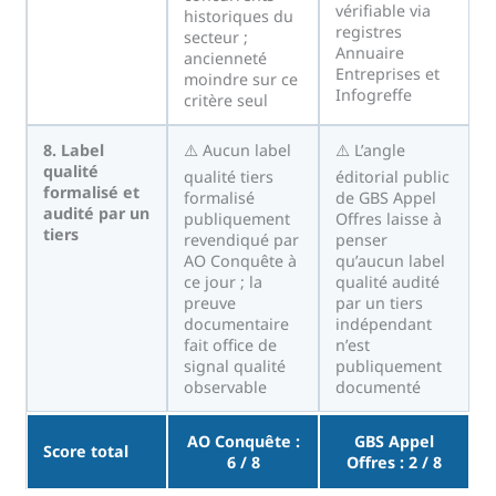
vérifiable via
historiques du
registres
secteur ;
Annuaire
ancienneté
Entreprises et
moindre sur ce
Infogreffe
critère seul
8. Label
⚠️ Aucun label
⚠️ L’angle
qualité
qualité tiers
éditorial public
formalisé et
formalisé
de GBS Appel
audité par un
publiquement
Offres laisse à
tiers
revendiqué par
penser
AO Conquête à
qu’aucun label
ce jour ; la
qualité audité
preuve
par un tiers
documentaire
indépendant
fait office de
n’est
signal qualité
publiquement
observable
documenté
AO Conquête :
GBS Appel
Score total
6 / 8
Offres : 2 / 8