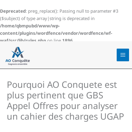
Aller
au
Deprecated
: preg_replace(): Passing null to parameter #3
contenu
($subject) of type array|string is deprecated in
/home/qbmpubd/www/wp-
content/plugins/wordfence/vendor/wordfence/wf-
waf/src/lib/rules.php
on line
1896
Pourquoi AO Conquete est
plus pertinent que GBS
Appel Offres pour analyser
un cahier des charges UGAP