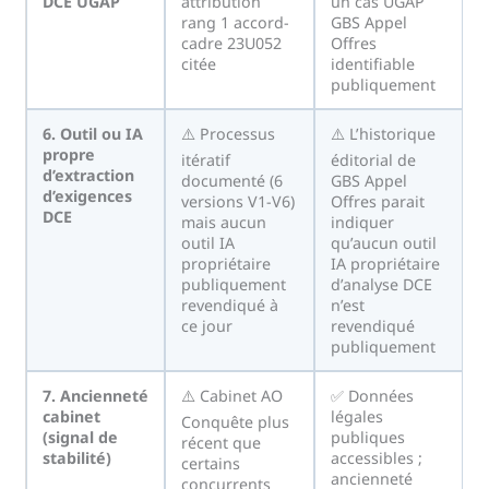
DCE UGAP
attribution
un cas UGAP
rang 1 accord-
GBS Appel
cadre 23U052
Offres
citée
identifiable
publiquement
6. Outil ou IA
⚠️ Processus
⚠️ L’historique
propre
itératif
éditorial de
d’extraction
documenté (6
GBS Appel
d’exigences
versions V1-V6)
Offres parait
DCE
mais aucun
indiquer
outil IA
qu’aucun outil
propriétaire
IA propriétaire
publiquement
d’analyse DCE
revendiqué à
n’est
ce jour
revendiqué
publiquement
7. Ancienneté
⚠️ Cabinet AO
✅ Données
cabinet
légales
Conquête plus
(signal de
publiques
récent que
stabilité)
accessibles ;
certains
ancienneté
concurrents